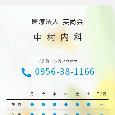
医療法人 英尚会
中村内科
ご予約・お問い合わせ
0956-38-1166
月
火
水
木
金
土
日/祝
●
●
●
●
●
●
ー
午 前
●
●
●
ー
●
ー
ー
午 後