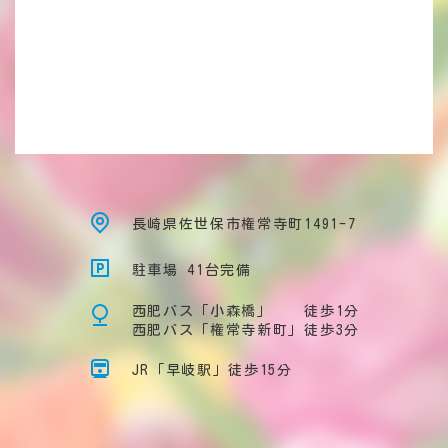
長崎県佐世保市権常寺町1491-7
駐車場 41台完備
西肥バス「小森橋」 徒歩1分
西肥バス「権常寺新町」徒歩3分
JR「早岐駅」徒歩15分